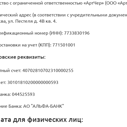
тво с ограниченной ответственностью «АртЧер» (ООО «Ар
аги нестандартных
змеров
ческий адрес (в соответствии с учредительными докумен
ва, ул. Пестеля д. 4В кв. 4.
душки
Знамена
ификационный номер (ИНН): 7733830196
остановки на учет (КПП): 771501001
овские реквизиты:
тный счет: 40702810702310000255
чет: 30101810200000000593
анка: 044525593
ние Банка: АО "АЛЬФА-БАНК"
ата для физических лиц: