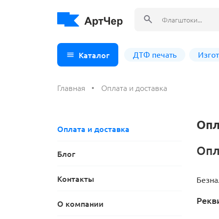
Каталог
ДТФ печать
Изго
Главная
Оплата и доставка
ДТФ печать
Из
Фл
Опл
Ви
Оплата и доставка
Фл
Опл
Блог
На
Ав
Контакты
Безна
РФ
Рекв
Пе
О компании
Фл