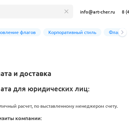
info@art-cher.ru
8 (
товление флагов
Корпоративный стиль
Флагшто
готовление флагов
Корпоративный стиль
аги
Корпоративные шарфы
ата и доставка
ндер флаги и флагштоки
Скатерти с логотипом
ажные ленты
Фартуки
ата для юридических лиц:
стольные флаги
Накидки с логотипом
томобильные флаги
Корпоративные платки
личный расчет, по выставленному менеджером счету.
, Москва, Знамя Победы
изиты компании:
чать на ткани
аги расцвечивания