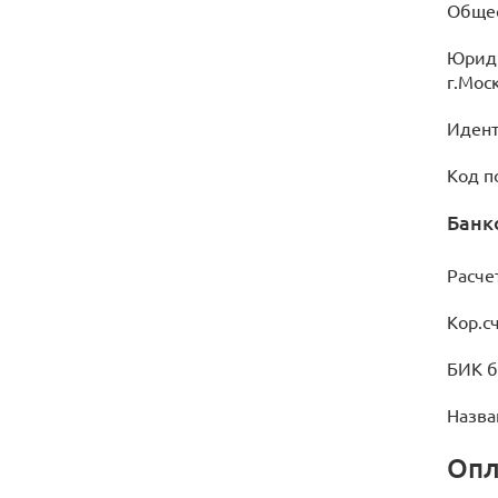
Общес
Фл
ра
Юриди
г.Моск
Шевроны и нашивки
По
Идент
Рюкзак для обуви
Код п
Банк
Расче
Кор.с
БИК б
Назва
Опл