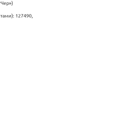
тЧер»)
фасад
тами): 127490,
Ленты Печатные